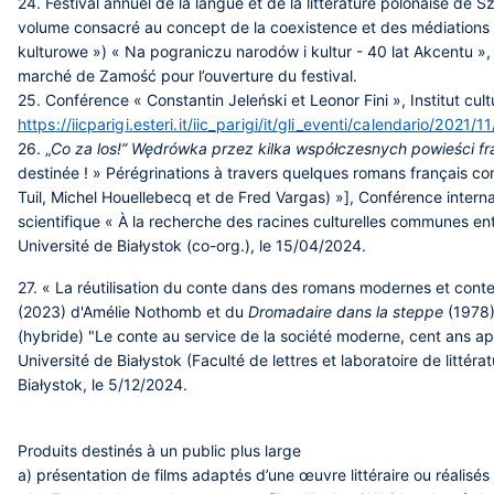
24. Festival annuel de la langue et de la littérature polonaise de
volume consacré au concept de la coexistence et des médiations c
kulturowe ») « Na pograniczu narodów i kultur - 40 lat Akcentu »,
marché de Zamość pour l’ouverture du festival.
25. Conférence « Constantin Jeleński et Leonor Fini », Institut cul
https://iicparigi.esteri.it/iic_parigi/it/gli_eventi/calendario/2021/11/
26. „
Co za los!” Wędrówka przez kilka współczesnych powieści f
destinée ! » Pérégrinations à travers quelques romans français c
Tuil, Michel Houellebecq et de Fred Vargas) »], Conférence interna
scientifique « À la recherche des racines culturelles communes ent
Université de Białystok (co-org.), le 15/04/2024.
27. « La réutilisation du conte dans des romans modernes et cont
(2023) d'Amélie Nothomb et du
Dromadaire dans la steppe
(1978)
(hybride) "Le conte au service de la société moderne, cent ans ap
Université de Białystok (Faculté de lettres et laboratoire de littér
Białystok, le 5/12/2024.
Produits destinés à un public plus large
a)
présentation de films adaptés d’une œuvre littéraire ou réalisés