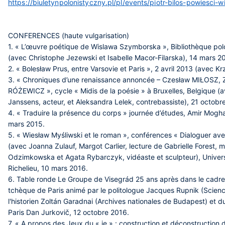
https://biuletynpolonistyczny.pl/pl/events/piotr-bilos-powiesci-wi
CONFERENCES (haute vulgarisation)
1. « L’œuvre poétique de Wislawa Szymborska », Bibliothèque pol
(avec Christophe Jezewski et Isabelle Macor-Filarska), 14 mars 2
2. « Bolesław Prus, entre Varsovie et Paris », 2 avril 2013 (avec K
3. « Chroniques d’une renaissance annoncée – Czesław MIŁOSZ,
RÓŻEWICZ », cycle « Midis de la poésie » à Bruxelles, Belgique (av
Janssens, acteur, et Aleksandra Lelek, contrebassiste), 21 octobr
4. « Traduire la présence du corps » journée d’études, Amir Mogha
mars 2015.
5. « Wiesław Myśliwski et le roman », conférences « Dialoguer av
(avec Joanna Zulauf, Margot Carlier, lecture de Gabrielle Forest, 
Odzimkowska et Agata Rybarczyk, vidéaste et sculpteur), Univer
Richelieu, 10 mars 2016.
6. Table ronde Le Groupe de Visegrád 25 ans après dans le cadr
tchèque de Paris animé par le politologue Jacques Rupnik (Science
l'historien Zoltán Garadnai (Archives nationales de Budapest) et du
Paris Dan Jurkovič, 12 octobre 2016.
7. « A propos des Jeux du « je » : construction et déconstructio