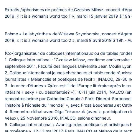
Extraits /aphorismes de poèmes de Czeslaw Milosz, concert d’Aga
2019, « It is a woman’s world too 1 », mardi 15 janvier 2019 à 19
Poème « Le labyrinthe » de Wislawa Szymborska, concert d’Agata
2019, « It is a woman’s world too 2 », mardi 9 avril 2019 à 19h - 
(Co-)organisateur de colloques internationaux ou de tables ronde
1. Colloque international : "Czeslaw Milosz, centième anniversaire :
septembre 2011, Faculté des langues Université Jean Moulin Lyon I
2. Colloque international jeunes chercheurs et table ronde réuniss
journalistes « Mélancolie et poétiques de l’exil », INALCO, 29-3
3. Journée d’études « Qu’en est-il de l’Europe littéraire après le 
littéraire « sexy » ou désorientée? »), 10-11 juin 2014, INALCO (en
rencontres animé par Catherine Coquio à Paris-Diderot-Sorbonne Pa
l'histoire à l'échelle du "monde" », avec Frosa Bouchereau et Cath
4. Rencontre-débat avec Olga Tokarczuk (avec la participation d
Veaux), 25 Novembre 2016, INALCO, salons d’honneur.
5. Colloque international « Avant-gardes poétiques et artistiques h
européenne », 12-13 mai 2017, Paris, INALCO et Maison de la rech