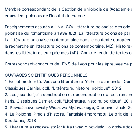
Membre correspondant de la Section de philologie de l’Académie p
équivalent polonais de l’Institut de France
Enseignements assurés à l'INALCO: Littérature polonaise des origin
polonaise du romantisme à 1939 (L2), La littérature polonaise par 
La littérature polonaise contemporaine dans le contexte européen 
la recherche en littérature polonaise contemporaine, M2), Histoire
dans les littératures européennes (M1), Compte rendu de textes
Correspondant-concours de l'ENS de Lyon pour les épreuves de 
OUVRAGES SCIENTIFIQUES PERSONNELS
1. Exil et modernité. Vers une littérature à l'échelle du monde : Go
Classiques Garnier, coll. "Littérature, histoire, politique", 2012.
2. Les jeux du "je" : construction et déconstruction du récit roma
Paris, Classiques Garnier, coll. "Littérature, histoire, politique", 201
3. Powieściowe światy Wiesława Myśliwskiego, Cracovie, Znak, 20
4. La Pologne, Précis d’histoire. Fantaisie-Impromptu, Le prix de l
Spotkania, 2018.
5. Literatura a rzeczywistość: kilka uwag o powieści i o doświa