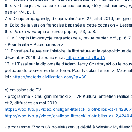
6. « Nikt nie jest w stanie zrozumieć narodu, który jest niemową 
papier n°4, p. 1.
7. « Dzieje propagandy, dzieje wolności », 27 juillet 2019, en lign
8. Edito de la version française baptisée à cette occasion « L’esse
9. « Polska w Europie », revue papier, n°3, p. 8.
10. « Chopin i inwestycje zagraniczne », revue papier, n°5, p. 6-7.
- Pour le site « Putsch.media »
11. Entretien-fleuve sur l’histoire, la littérature et la géopolitique d
décembre 2018, disponible ici :
https://urlz.fr/8wdA
12. « L’Essai sur la diplomatie d’Adam Jerzy Czartoryski ou le pouvo
politique du pouvoir et de la force, Pour Nicolas Tenzer », Material
ici :
https://materialcivilization.com/?p=39
c) émissions de TV
- programme « Chuligan literacki », TVP Kultura, entretien réalis
et 2, diffusées en mai 2019
https://vod.tvp.pl/video/chuligan-literacki,piotr-bilos-cz-1,4230
https://vod.tvp.pl/video/chuligan-literacki,piotr-bilos-cz-2,424
- programme "Zoom (W powiększeniu) dédié à Wiesław Myśliwski"