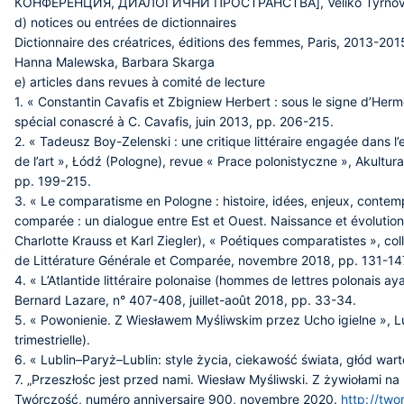
КОНФЕРЕНЦИЯ, ДИАЛОГИЧНИ ПРОСТРАНСТВА], Veliko Tyrnovo 
d) notices ou entrées de dictionnaires
Dictionnaire des créatrices, éditions des femmes, Paris, 2013-201
Hanna Malewska, Barbara Skarga
e) articles dans revues à comité de lecture
1. « Constantin Cavafis et Zbigniew Herbert : sous le signe d’Herm
spécial conascré à C. Cavafis, juin 2013, pp. 206-215.
2. « Tadeusz Boy-Zelenski : une critique littéraire engagée dans l’e
de l’art », Łódź (Pologne), revue « Prace polonistyczne », Akulturacj
pp. 199-215.
3. « Le comparatisme en Pologne : histoire, idées, enjeux, contemp
comparée : un dialogue entre Est et Ouest. Naissance et évolution 
Charlotte Krauss et Karl Ziegler), « Poétiques comparatistes », col
de Littérature Générale et Comparée, novembre 2018, pp. 131-14
4. « L’Atlantide littéraire polonaise (hommes de lettres polonais ay
Bernard Lazare, n° 407-408, juillet-août 2018, pp. 33-34.
5. « Powonienie. Z Wiesławem Myśliwskim przez Ucho igielne », Lu
trimestrielle).
6. « Lublin–Paryż–Lublin: style życia, ciekawość świata, głód wart
7. „Przeszłośc jest przed nami. Wiesław Myśliwski. Z żywiołami na
Twórczość, numéro anniversaire 900, novembre 2020.
http://tw