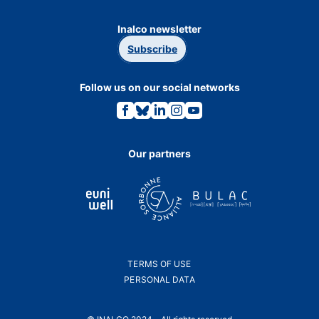
Inalco newsletter
Subscribe
Follow us on our social networks
Link
Link
Link
Link
Link
to
to
to
to
to
the
the
the
the
the
Facebook
Bluesky
Linkedin
Instagram
Youtube
page.
page.
page.
page.
page.
Our partners
TERMS OF USE
PERSONAL DATA