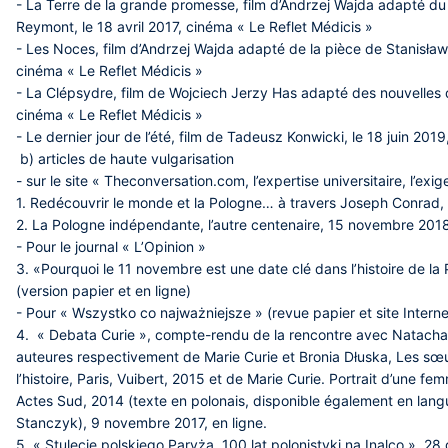
- La Terre de la grande promesse, film d’Andrzej Wajda adapté d
Reymont, le 18 avril 2017, cinéma « Le Reflet Médicis »
- Les Noces, film d’Andrzej Wajda adapté de la pièce de Stanisław
cinéma « Le Reflet Médicis »
- La Clépsydre, film de Wojciech Jerzy Has adapté des nouvelles d
cinéma « Le Reflet Médicis »
- Le dernier jour de l’été, film de Tadeusz Konwicki, le 18 juin 201
b) articles de haute vulgarisation
- sur le site « Theconversation.com, l’expertise universitaire, l’exig
1. Redécouvrir le monde et la Pologne… à travers Joseph Conrad
2. La Pologne indépendante, l’autre centenaire, 15 novembre 201
- Pour le journal « L’Opinion »
3. «Pourquoi le 11 novembre est une date clé dans l’histoire de l
(version papier et en ligne)
- Pour « Wszystko co najważniejsze » (revue papier et site Interne
4. « Debata Curie », compte-rendu de la rencontre avec Natacha
auteures respectivement de Marie Curie et Bronia Dłuska, Les sœu
l’histoire, Paris, Vuibert, 2015 et de Marie Curie. Portrait d’une 
Actes Sud, 2014 (texte en polonais, disponible également en langu
Stanczyk), 9 novembre 2017, en ligne.
5. « Stulecie polskiego Paryża. 100 lat polonistyki na Inalco », 2