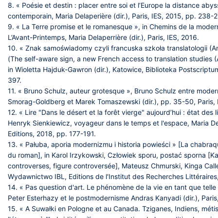
8. « Poésie et destin : placer entre soi et l’Europe la distance aby
contemporain, Maria Delaperière (dir.), Paris, IES, 2015, pp. 238-
9. « La Terre promise et le romanesque », in Chemins de la modern
L’Avant-Printemps, Maria Delaperrière (dir.), Paris, IES, 2016.
10. « Znak samoświadomy czyli francuska szkoła translatologii (
(The self-aware sign, a new French access to translation studies 
in Wioletta Hajduk-Gawron (dir.), Katowice, Biblioteka Postscript
397.
11. « Bruno Schulz, auteur grotesque », Bruno Schulz entre mod
Smorag-Goldberg et Marek Tomaszewski (dir.), pp. 35-50, Paris, E
12. « Lire "Dans le désert et la forêt vierge" aujourd’hui : état des
Henryk Sienkiewicz, voyageur dans le temps et l'espace, Maria Del
Editions, 2018, pp. 177-191.
13. « Pałuba, aporia modernizmu i historia powieści » [La chabraq
du roman], in Karol Irzykowski, Człowiek sporu, postać sporna [K
controverses, figure controversée], Mateusz Chmurski, Kinga Call
Wydawnictwo IBL, Editions de l'Institut des Recherches Littérair
14. « Pas question d'art. Le phénomène de la vie en tant que telle
Peter Esterhazy et le postmodernisme Andras Kanyadi (dir.), Paris
15. « A Suwałki en Pologne et au Canada. Tziganes, Indiens, métis