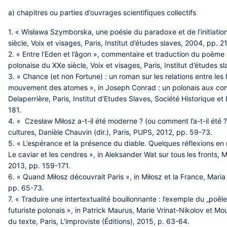
a) chapitres ou parties d’ouvrages scientifiques collectifs
1. « Wisława Szymborska, une poésie du paradoxe et de l’initiatio
siècle, Voix et visages, Paris, Institut d’études slaves, 2004, pp. 
2. « Entre l’Eden et l’âgon », commentaire et traduction du poème
polonaise du XXe siècle, Voix et visages, Paris, Institut d’études
3. « Chance (et non Fortune) : un roman sur les relations entre le
mouvement des atomes », in Joseph Conrad : un polonais aux confi
Delaperrière, Paris, Institut d’Etudes Slaves, Société Historique et
181.
4. « Czesław Miłosz a-t-il été moderne ? (ou comment l’a-t-il été ?
cultures, Danièle Chauvin (dir.), Paris, PUPS, 2012, pp. 59-73.
5. « L’espérance et la présence du diable. Quelques réflexions e
Le caviar et les cendres », in Aleksander Wat sur tous les fronts, Mar
2013, pp. 159-171.
6. « Quand Miłosz découvrait Paris », in Miłosz et la France, Maria D
pp. 65-73.
7. « Traduire une intertextualité bouillonnante : l’exemple du „po
futuriste polonais », in Patrick Maurus, Marie Vrinat-Nikolov et Moura
du texte, Paris, L’improviste (Éditions), 2015, p. 63-64.