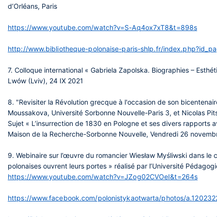
d’Orléans, Paris
https://www.youtube.com/watch?v=S-Aq4ox7xT8&t=898s
http://www.bibliotheque-polonaise-paris-shlp.fr/index.php?id_
7. Colloque international « Gabriela Zapolska. Biographies – Esthéti
Lwów (Lviv), 24 IX 2021
8. "Revisiter la Révolution grecque à l'occasion de son bicentenai
Moussakova, Université Sorbonne Nouvelle-Paris 3, et Nicolas Pi
Sujet « L’insurrection de 1830 en Pologne et ses divers rapports 
Maison de la Recherche-Sorbonne Nouvelle, Vendredi 26 novem
9. Webinaire sur l’œuvre du romancier Wiesław Myśliwski dans le 
polonaises ouvrent leurs portes » réalisé par l’Université Pédago
https://www.youtube.com/watch?v=JZog02CVOeI&t=264s
https://www.facebook.com/polonistykaotwarta/photos/a.12023