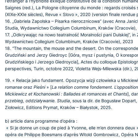
l'étranger à l'hybridité exilique constitutive de la condition huma
Saignes (red.), La Pologne citoyenne du monde : regards croisés s
(XIXe-XXIe siècles), Revue « Slovo », 2020 (version finale rendue 
16. „Gabriela Zapolska – Pisarka nierocznicowa” (avec Anna Jan
Studia, Wydawnictwo Collegium Columbinum, Kraków (Cracovie)
17. „Odkrywając na nowo teatralność Moralności pani Dulskiej”, i
Wydawnictwo Collegium Columbinum, Kraków (Cracovie), 2023
18. “The mountain, the mouse and the desert. On the correspond
Grudziński and Jerzy Giedroyc [Góra, mysz i pustynia, O korespo
Grudzińskiego i Jerzego Giedroycia], Actes du colloque Epistolo
perspectives, Turin, octobre 2022, Violetta Wejs-Milewska (dir.), 
19. « Relacja jako fundament. Opozycja wizji człowieka u Mickie
romanse
oraz
Pieśni
» [
La relation comme fondement. L’opposition
Mickiewicz et Kochanowski :
Ballades et romances
et
Chants
], da
przebieg, oddziaływanie. Studia
, sous la dir. de Bogusław Dopart
Ziołowicz, Editions Prymat, Kraków – Białystok, 2025.
b) article dans programme d’opéra :
« Si je donne un coup de pied à Yvonne, elle m’en donnera deux
opéra de Philippe Boesmans d’après Witold Gombrowicz, Opéra Na