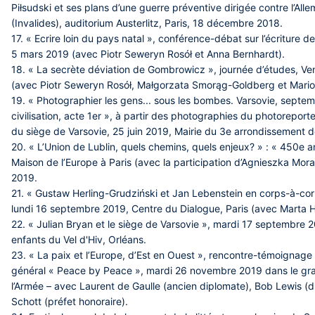
Piłsudski et ses plans d’une guerre préventive dirigée contre l’Al
(Invalides), auditorium Austerlitz, Paris, 18 décembre 2018.
17. « Ecrire loin du pays natal », conférence-débat sur l’écriture de
5 mars 2019 (avec Piotr Seweryn Rosół et Anna Bernhardt).
18. « La secrète déviation de Gombrowicz », journée d’études, 
(avec Piotr Seweryn Rosół, Małgorzata Smorąg-Goldberg et Mari
19. « Photographier les gens... sous les bombes. Varsovie, septem
civilisation, acte 1er », à partir des photographies du photoreporte
du siège de Varsovie, 25 juin 2019, Mairie du 3e arrondissement d
20. « L’Union de Lublin, quels chemins, quels enjeux? » : « 450e an
Maison de l’Europe à Paris (avec la participation d’Agnieszka Mora
2019.
21. « Gustaw Herling-Grudziński et Jan Lebenstein en corps-à-corps
lundi 16 septembre 2019, Centre du Dialogue, Paris (avec Marta He
22. « Julian Bryan et le siège de Varsovie », mardi 17 septembre
enfants du Vel d'Hiv, Orléans.
23. « La paix et l’Europe, d’Est en Ouest », rencontre-témoignage o
général « Peace by Peace », mardi 26 novembre 2019 dans le gra
l’Armée – avec Laurent de Gaulle (ancien diplomate), Bob Lewis (dir
Schott (préfet honoraire).