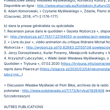
Powieściowe światy Wiesława Myśliwskiego), Konteksty Kultury, 2
Disponible en ligne :
http://www.ejournals.eu/Konteksty_Kultury/
6. Adam Komorowski, « Czytanie Myśliwskiego », Zdanie, Pismo 
(Cracovie), 2018, n°1-2 (176-177).
b) dans la presse généraliste ou spécialisée
1. Recension parue dans le quotidien « Gazeta Wyborcza », dispo
ici :
http://wyborcza.pl/7,75517,22194055,w-powiesciach-wieslaw
2. « Livre du jour », vidéo-animation du critique littéraire Michał 
Wyborcza » :
http://wyborcza.pl/10,82983,22150138,powiesciow
3. Jerzy Doroszkiewicz, Kurier Poranny, Miesięcznik kulturalny « 
4. Krzysztof Lubczyński, « Wielki świat Wiesława Myśliwskiego, o 
Quotidien « Trybuna », 07.02.2020 (
https://trybuna.info/opinie/w
repris dans Pisarze.pl (
https://pisarze.pl/2020/02/04/rekomenda
lubczyns...
)
> Discussion Wiesław Myśliwski et Piotr Biłos, archives de la radio
polonaise :
http://www.polskieradio.pl/7/173/Artykul/1829408
(ex
Szczebrzeszyn)
AUTRES PUBLICATIONS