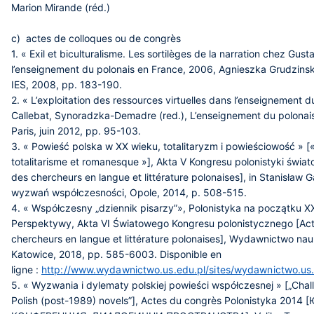
Marion Mirande (réd.)
c) actes de colloques ou de congrès
1. « Exil et biculturalisme. Les sortilèges de la narration chez Gus
l’enseignement du polonais en France, 2006, Agnieszka Grudzinska
IES, 2008, pp. 183-190.
2. « L’exploitation des ressources virtuelles dans l’enseignement d
Callebat, Synoradzka-Demadre (red.), L’enseignement du polonais 
Paris, juin 2012, pp. 95-103.
3. « Powieść polska w XX wieku, totalitaryzm i powieściowość » [«
totalitarisme et romanesque »], Akta V Kongresu polonistyki świa
des chercheurs en langue et littérature polonaises], in Stanisław G
wyzwań współczesności, Opole, 2014, p. 508-515.
4. « Współczesny „dziennik pisarzy”», Polonistyka na początku X
Perspektywy, Akta VI Światowego Kongresu polonistycznego [Act
chercheurs en langue et littérature polonaises], Wydawnictwo na
Katowice, 2018, pp. 585-6003. Disponible en
ligne :
http://www.wydawnictwo.us.edu.pl/sites/wydawnictwo.us.ed
5. « Wyzwania i dylematy polskiej powieści współczesnej » [„Cha
Polish (post-1989) novels”], Actes du congrès Polonistyka 