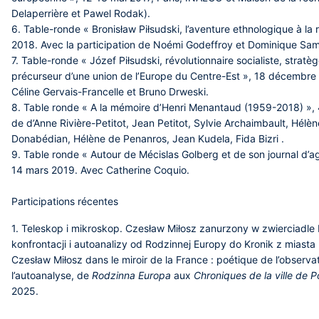
Delaperrière et Pawel Rodak).
6. Table-ronde « Bronisław Piłsudski, l’aventure ethnologique à l
2018. Avec la participation de Noémi Godeffroy et Dominique Sa
7. Table-ronde « Józef Piłsudski, révolutionnaire socialiste, stratè
précurseur d’une union de l’Europe du Centre-Est », 18 décembre 2
Céline Gervais-Francelle et Bruno Drweski.
8. Table ronde « A la mémoire d’Henri Menantaud (1959-2018) », 4 
de d’Anne Rivière-Petitot, Jean Petitot, Sylvie Archaimbault, Hélè
Donabédian, Hélène de Penanros, Jean Kudela, Fida Bizri .
9. Table ronde « Autour de Mécislas Golberg et de son journal d’a
14 mars 2019. Avec Catherine Coquio.
Participations récentes
1.
Teleskop i mikroskop. Czesław Miłosz zanurzony w zwierciadle F
konfrontacji i autoanalizy od Rodzinnej Europy do Kronik z miasta
Czesław Miłosz dans le miroir de la France : poétique de l’observat
l’autoanalyse, de
Rodzinna Europa
aux
Chroniques de la ville de P
2025.