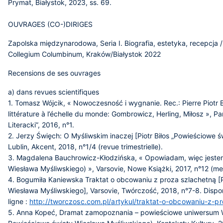
Prymat, Białystok, 2023, ss. 69.
OUVRAGES (CO-)DIRIGES
Zapolska międzynarodowa, Seria I. Biografia, estetyka, recepcja / 
Collegium Columbinum, Kraków/Białystok 2022
Recensions de ses ouvrages
a) dans revues scientifiques
1. Tomasz Wójcik, « Nowoczesność i wygnanie. Rec.: Pierre Piotr Bi
littérature à l’échelle du monde: Gombrowicz, Herling, Miłosz », Pa
Literacki”, 2016, n°1.
2. Jerzy Święch: O Myśliwskim inaczej [Piotr Biłos „Powieściowe ś
Lublin, Akcent, 2018, n°1/4 (revue trimestrielle).
3. Magdalena Bauchrowicz-Kłodzińska, « Opowiadam, więc jestem 
Wiesława Myśliwskiego) », Varsovie, Nowe Książki, 2017, n°12 (me
4. Bogumiła Kaniewska Traktat o obcowaniu z proza szlachetną [P
Wiesława Myśliwskiego], Varsovie, Twórczość, 2018, n°7-8. Dispo
ligne :
http://tworczosc.com.pl/artykul/traktat-o-obcowaniu-z-p
5. Anna Kopeć, Dramat zamopoznania – powieściowe uniwersum Wi