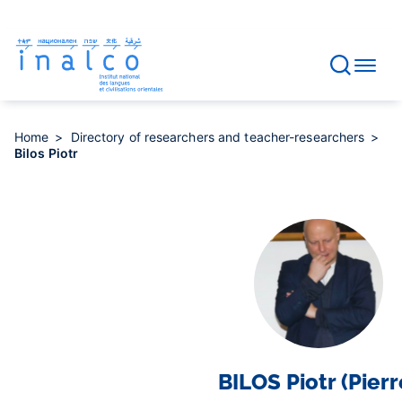
Consent management
Skip
to
main
content
Home
Directory of researchers and teacher-researchers
Bilos Piotr
BILOS
Piotr (Pierr