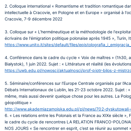
2. Colloque international « Romantisme et tradition romantique dans l
intellectuelle à Cracovie, en Pologne et en Europe » organisé à l
Cracovie, 7-9 décembre 2022
3. Colloque sur « L’herméneutique et la méthodologie de l'exploit
écrivains de l'émigration politique polonaise après 1945 », Turin, 
https://www.unito.it/sites/default/files/epistolografia_i_emigracja
4. Conférence dans le cadre du cycle « Voix de maîtres » (1h30, a
Białystok), 1 juin 2022. Sujet : « Littérature et réalité (les évolu
https://uwb.edu.pl/nowosci/aktualnosci/prof-piotr-bilos-z-mistrz
5. Séminaire/conférences sur l’Europe Centrale organisés par l’
Débats Internationaux de Lublin, les 21-23 octobre 2022. Sujet : «
même, mais aussi devenir quelque chose pour les autres. La Pologn
géopolitique »
http://www.akademiazamojska.edu.pl/pl/news/702-dyskutowali-
6. « Les relations entre les Polonais et la France au XIXe siècle »
le cadre du cycle de rencontres LA RELATION FRANCO-POLONA
NOS JOURS « Se rencontrer en esprit, c’est se réunir au sommet »,