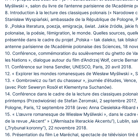
Myśliwski », salon du livre de l’antenne parisienne de l’Académie p
8. Introduction à la lecture des classiques polonais (« Narodowe 
Stanisław Wyspiański, ambassade de la République de Pologne, P
9. „Polska literatura, poezja, emigracja, świat. Jakie źródła, jakie 
polonaise, la poésie, l’émigration, le monde. Quelles sources, que
présentée dans le cadre du projet „Polska – tak daleko, tak blisko” 
antenne parisienne de l’Académie polonaise des Sciences, 18 nov
10. Conférence, commémoration du soulèvement du ghetto de Vars
les Nations », dialogue autour du film d’Andrzej Wolf, cercle Bernar
11. Conférence sur Irena Sendler, UNESCO, Paris, 20 avril 2018.
12. « Explorer les mondes romanesques de Wiesław Myśliwski », Sa
13. « Gombrowicz ou l’art du chasseur », journée d’études, Venc
(avec Piotr Seweryn Rosół et Klementyna Suchanów).
14. Conférence dans le cadre de la lecture des classiques polonai
printemps (Przedwiośnie) de Stefan Żeromski, 2 septembre 2017
Pologne, Paris, 12 septembre 2018 (avec Anna Ciesielska-Ribard
15. « L’œuvre romanesque de Wiesław Myśliwski », dans le cadre du
de la revue „Akcent” » („Wernisaże literackie Akcentu”), Lublin, sa
(„Trybunał koronny”), 22 novembre 2018.
16. Présentation du film Le Maréchal, spectacle de télévision tiré