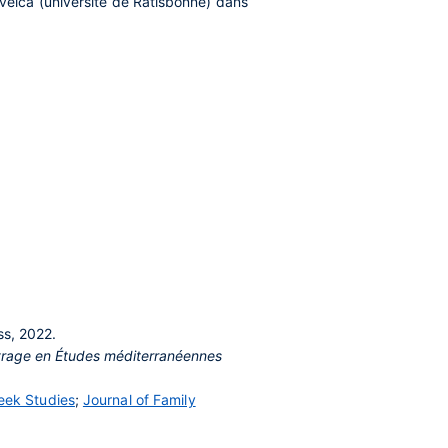
veica (université de Ratisbonne) dans
ess, 2022.
uvrage en Études méditerranéennes
eek Studies
;
Journal of Family