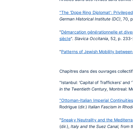
"The 'Dope Ring Diplomat': Privileged 
German Historical Institute (DC)
, 70, 
"
Démarcation générationnelle et diver
siècle
".
Slavica Occitania
, 52, p. 233
"
Patterns of Jewish Mobility betwe
Chapitres dans des ouvrages collectif
"Istanbul: 'Capital of Traffickers' and
in the Twentieth Century,
Montreal: M
"Ottoman-Italian Imperial Continuitie
Rodrigue (dir.)
Italian Fascism in Rh
"
Sneaky Neutrality and the Mediterr
(dir.),
Italy and the Suez Canal, from 