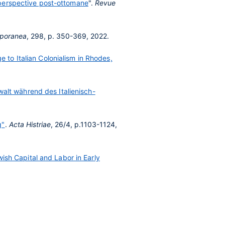
e perspective post-ottomane
".
Revue
mporanea
, 298, p. 350-369, 2022.
 to Italian Colonialism in Rhodes,
alt während des Italienisch-
g"
.
Acta Histriae
, 26/4, p.1103-1124,
sh Capital and Labor in Early