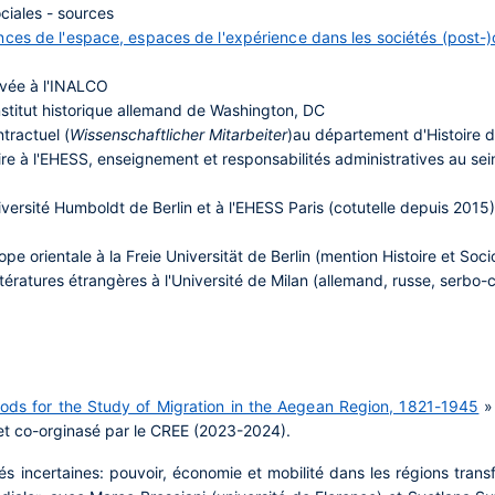
ciales - sources
nces de l'espace, espaces de l'expérience dans les sociétés (post
ivée à l'INALCO
stitut historique allemand de Washington, DC
tractuel (
Wissenschaftlicher Mitarbeiter
)au département d'Histoire d
re à l'EHESS, enseignement et responsabilités administratives au s
iversité Humboldt de Berlin
et à l'EHESS Paris
(cotutelle depuis 2015
e orientale à la Freie Universität de Berlin (mention Histoire et Soci
ératures étrangères à l'Université de Milan (allemand, russe, serbo-
hods for the Study of Migration in the Aegean Region, 1821-1945
» 
et co-orginasé par le CREE (2023-2024).
 incertaines: pouvoir, économie et mobilité dans les régions transfr