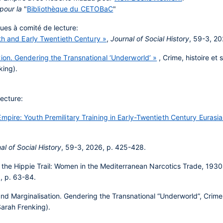
 pour la
"
Bibliothèque du CETOBaC
"
ues à comité de lecture:
th and Early Twentieth Century »
,
Journal of Social History
, 59-3, 2
on. Gendering the Transnational ‘Underworld’ »
, Crime, histoire et 
king).
lecture:
pire: Youth Premilitary Training in Early-Twentieth Century Eurasia
al of Social History
, 59-3, 2026, p. 425-428.
the Hippie Trail: Women in the Mediterranean Narcotics Trade, 1930s–
5, p. 63-84.
d Marginalisation. Gendering the Transnational “Underworld”, Crime, h
Sarah Frenking).