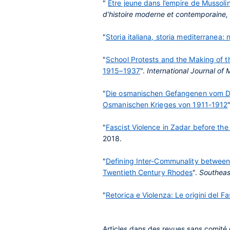
"
Être jeune dans l’empire de Mussoli
d’histoire moderne et contemporaine,
"
Storia italiana, storia mediterranea:
"
School Protests and the Making of th
1915–1937
".
International Journal of 
"
Die osmanischen Gefangenen vom Dod
Osmanischen Krieges von 1911-1912
"
Fascist Violence in Zadar before the
2018.
"
Defining Inter-Communality between
Twentieth Century Rhodes
".
Southeas
"
Retorica e Violenza: Le origini del 
Articles dans des revues sans comité 