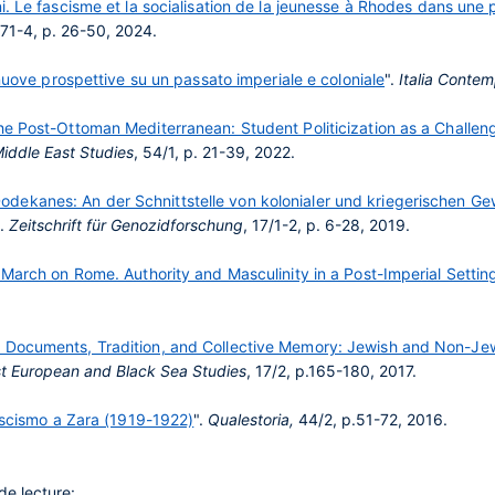
ni. Le fascisme et la socialisation de la jeunesse à Rhodes dans un
71-4, p. 26-50, 2024.
 nuove prospettive su un passato imperiale e coloniale
".
Italia Conte
e Post-Ottoman Mediterranean: Student Politicization as a Challenge
Middle East Studies
, 54/1, p. 21-39, 2022.
ekanes: An der Schnittstelle von kolonialer und kriegerischen Gew
".
Zeitschrift für Genozidforschung
, 17/1-2, p. 6-28, 2019.
 March on Rome. Authority and Masculinity in a Post-Imperial Settin
 Documents, Tradition, and Collective Memory: Jewish and Non-Jewi
t European and Black Sea Studies
, 17/2, p.165-180, 2017.
Fascismo a Zara (1919-1922)
".
Qualestoria,
44/2, p.51-72, 2016.
de lecture: