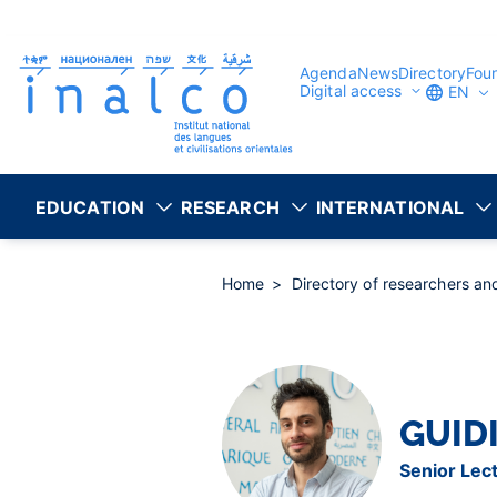
Consent management
Skip
to
main
content
Agenda
News
Directory
Fou
Digital access
EN
EDUCATION
RESEARCH
INTERNATIONAL
Home
Directory of researchers a
GUID
Senior Lec