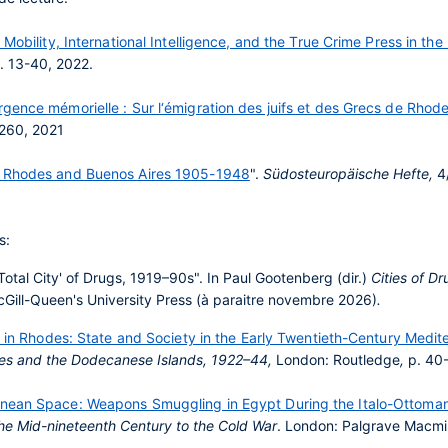
Mobility, International Intelligence, and the True Crime Press in the
p. 13-40, 2022.
gence mémorielle : Sur l‘émigration des juifs et des Grecs de Rhode
-260, 2021
en Rhodes and Buenos Aires 1905-1948
".
Südosteuropäische Hefte,
4/
s:
 'Total City' of Drugs, 1919–90s". In Paul Gootenberg (dir.)
Cities of Dr
cGill-Queen's University Press (à paraitre novembre 2026)
.
s in Rhodes: State and Society in the Early Twentieth-Century Medit
odes and the Dodecanese Islands, 1922–44,
London: Routledge
,
p. 40
anean Space: Weapons Smuggling in Egypt During the Italo-Ottoma
the Mid-nineteenth Century to the Cold War
. London: Palgrave Macmil