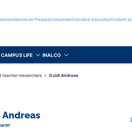
ndation
Alumni
Les Presses
Companies
Executive Education
Student po
CAMPUS LIFE
INALCO
nd teacher-researchers
Guidi Andreas
I
Andreas
turer