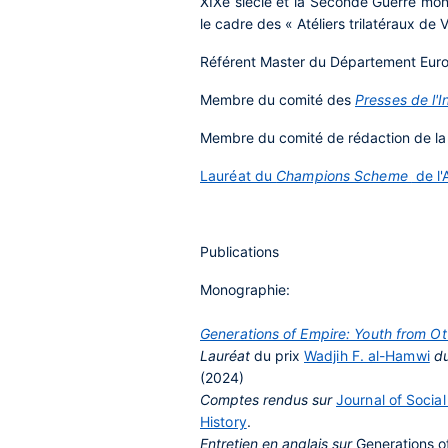
XIXe siècle et la Seconde Guerre mon
le cadre des « Atéliers trilatéraux de 
Référent Master du Département Eur
Membre du comité des
Presses de l'I
Membre du comité de rédaction de l
Lauréat du
Champions Scheme
de l'
Publications
Monographie:
Generations of Empire: Youth from Ot
Lauréat
du prix
Wadjih F. al-Hamwi
d
(2024)
Comptes rendus sur
Journal of Social
History
.
Entretien en anglais sur
Generations o