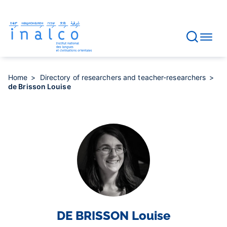
Consent management
Skip
to
main
content
Home
Directory of researchers and teacher-researchers
de Brisson Louise
DE BRISSON
Louise