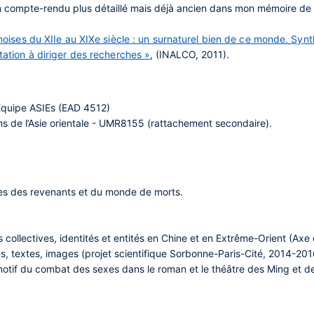
 compte-rendu plus détaillé mais déjà ancien dans mon mémoire de sy
hinoises du XIIe au XIXe siècle : un surnaturel bien de ce monde. Synt
itation à diriger des recherches »
, (INALCO, 2011).
Equipe ASIEs (EAD 4512)
ons de l’Asie orientale - UMR8155 (rattachement secondaire).
ires des revenants et du monde de morts.
s collectives, identités et entités en Chine et en Extrême-Orient (Ax
es, textes, images (projet scientifique Sorbonne-Paris-Cité, 2014-201
e motif du combat des sexes dans le roman et le théâtre des Ming et d