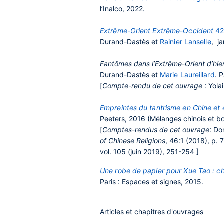
l’Inalco, 2022.
Extrême-Orient Extrême-Occident
42
Durand-Dastès et
Rainier Lanselle
, j
Fantômes dans l’Extrême-Orient d’hier
Durand-Dastès et
Marie Laureillard
. 
[
Compte-rendu de cet ouvrage
: Yol
Empreintes du tantrisme en Chine et en
Peeters, 2016 (Mélanges chinois et b
[
Comptes-rendus de cet ouvrage
: Do
of Chinese Religions
, 46:1 (2018), p.
vol. 105 (juin 2019), 251-254 ]
Une robe de papier pour Xue Tao : cho
Paris : Espaces et signes, 2015.
Articles et chapitres d'ouvrages