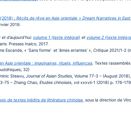
(2018) :
Récits de rêve en Asie orientale
=
Dream Narratives in East
anvier 2019.
 et d’aujourd’hui:
volume 1 (texte intégral)
et
volume 2 (texte intégr
Paris: Presses Inalco, 2017.
aine Escande, « ‘Sans forme’ et ‘âmes errantes’ »,
Critique
2021/1-2 (n
 Asie orientale : imaginaires, rituels, influences
. Textes rassemblés
ouddhiques, 32)
minic Steavu,
Journal of Asian Studies
, Volume 77-3 – (August 2018),
 73-75 – Zhang Chao,
Etudes chinoises
, vol xxxvii-1 (2018) p. 176-1
ix de textes inédits de littérature chinoise
, sous la direction de V