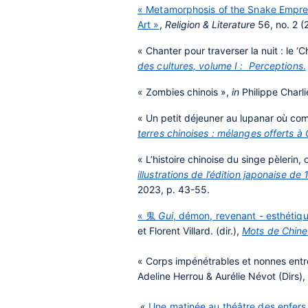
«
Metamorphosis of the Snake Empress:
Art
»
,
Religion & Literature
56, no. 2 (
« Chanter pour traverser la nuit : le ‘C
des cultures, volume I : Perceptions
.
« Zombies chinois »,
in
Philippe Charlie
« Un petit déjeuner au lupanar où co
terres chinoises : mélanges offerts 
« L’histoire chinoise du singe pèlerin, 
illustrations de l’édition japonaise d
2023, p. 43-55.
« 鬼
Gui
, démon, revenant - esthétiq
et Florent Villard. (dir.),
Mots de Chine
« Corps impénétrables et nonnes entre
Adeline Herrou & Aurélie Névot (Dirs),
«
Une matinée au théâtre des enfers :