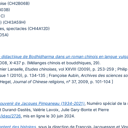
inoise (CHI2B06B)
2B03B)
1C)
re) (CHI3A59H)
hes, spectacles (CHI4A12D)
A05A)
le didactique de Bodhidharma dans un roman chinois en langue vulga
008, X-437 p. (Mélanges chinois et bouddhiques, 29).
inier Lanselle,
Etudes chinoises
, vol XXVIII (2009), p. 253-259 ; Philip
ssue 1 (2010), p. 134-135 ; Françoise Aubin,
Archives des sciences soc
 Hegel,
Journal of Chinese religions
, n° 37, 2009, p. 101-104 ]
 souvenir de Jacques Pimpaneau (1934-2021)
, Numéro spécial de la
t Durand-Dastès, Valérie Lavoix, Julie Gary-Bonte et Pierre
g/ideo/2726
, mis en ligne le 30 juin 2024.
ntent des histoires
, sous la direction de François Jacquesson et Vi