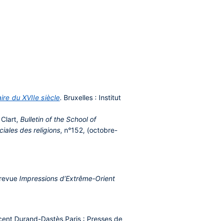
ire du XVIIe siècle
. Bruxelles : Institut
 Clart,
Bulletin of the School of
iales des religions
, n°152, (octobre-
 revue
Impressions d’Extrême-Orient
ncent Durand-Dastès,Paris : Presses de