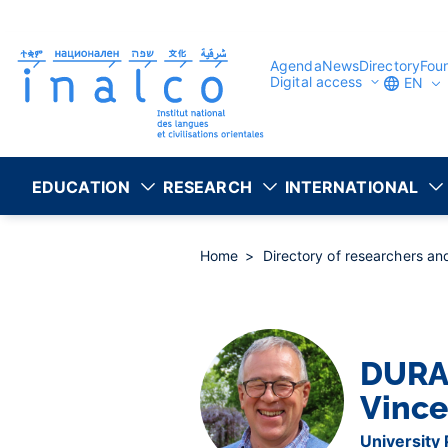
Consent management
Skip
to
main
content
Agenda
News
Directory
Fou
Digital access
EN
EDUCATION
RESEARCH
INTERNATIONAL
Home
Directory of researchers a
DURA
Vince
University