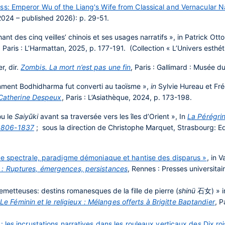
 Emperor Wu of the Liang's Wife from Classical and Vernacular Nar
2024 – published 2026): p. 29-51.
hant des cinq veilles’ chinois et ses usages narratifs », in Patrick Otto,
Paris : L’Harmattan, 2025, p. 177-191. (Collection « L’Univers esthét
r, dir.
Zombis. La mort n’est pas une fin
, Paris : Gallimard : Musée 
mment Bodhidharma fut converti au taoïsme »,
in
Sylvie Hureau et Fré
à Catherine Despeux
, Paris : L’Asiathèque, 2024, p. 173-198.
ou le
Saiyūki
avant sa traversée vers les îles d’Orient », In
La Pérégrin
e 1806-1837
; sous la direction de Christophe Marquet, Strasbourg: Ed
ue spectrale, paradigme démoniaque et hantise des disparus »
, in 
 : Ruptures, émergences, persistances
, Rennes : Presses universita
metteuses: destins romanesques de la fille de pierre (
shinü
石女) » in
Le Féminin et le religieux : Mélanges offerts à Brigitte Baptandier
, P
 les incrustations narratives dans les rouleaux verticaux des Dix r