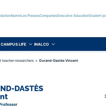
ndation
Alumni
Les Presses
Companies
Executive Education
Student po
CAMPUS LIFE
INALCO
nd teacher-researchers
Durand-Dastès Vincent
ND-DASTÈS
nt
 Professor