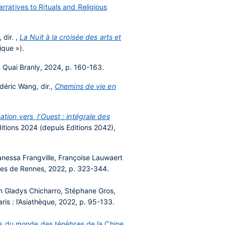
ratives to Rituals and Religious
 dir. ,
La Nuit à la croisée des arts et
ique »).
du Quai Branly, 2024, p. 160-163.
déric Wang, dir.,
Chemins de vie en
ation vers l’Ouest : intégrale des
itions 2024 (depuis Editions 2042),
Vanessa Frangville, Françoise Lauwaert
ires de Rennes, 2022, p. 323-344.
 Gladys Chicharro, Stéphane Gros,
aris : l’Asiathèque, 2022, p. 95-133.
ois du monde des ténèbres de la Chine