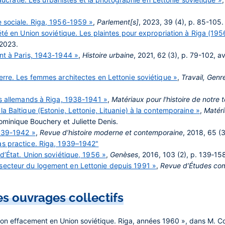
e sociale. Riga, 1956-1959 »
,
Parlement[s]
, 2023, 39 (4), p. 85-105.
iété en Union soviétique. Les plaintes pour expropriation à Riga (19
 2023.
ent à Paris, 1943-1944 »
,
Histoire urbaine
, 2021, 62 (3), p. 79-102, 
erre. Les femmes architectes en Lettonie soviétique »
,
Travail, Genr
ifs allemands à Riga, 1938-1941 »
,
Matériaux pour l'histoire de notre
la Baltique (Estonie, Lettonie, Lituanie) à la contemporaine »
,
Matéri
ominique Bouchery et Juliette Denis.
1939-1942 »
,
Revue d’histoire moderne et contemporaine
, 2018, 65 (3
as practice. Riga, 1939–1942"
d’État. Union soviétique, 1956 »
,
Genèses
, 2016, 103 (2), p. 139‑15
secteur du logement en Lettonie depuis 1991 »
,
Revue d’Études com
s ouvrages collectifs
son effacement en Union soviétique. Riga, années 1960 », dans M. Co