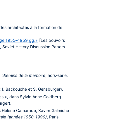
des architectes à la formation de
 Rige 1955–1959 gg.»
[Les pouvoirs
, Soviet History Discussion Papers
 chemins de la mémoire
, hors-série,
ec I. Backouche et S. Gensburger).
nnes », dans Sylvie Anne Goldberg
rger).
dans Hélène Camarade, Xavier Galmiche
entale (années 1950-1990)
, Paris,