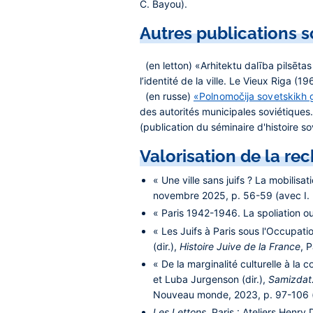
C. Bayou).
Autres publications s
(en letton) «Arhitektu dalība pilsēta
l’identité de la ville. Le Vieux Riga (
(en russe)
«Polnomočija sovetskikh go
des autorités municipales soviétiques
(publication du séminaire d'histoire s
Valorisation de la re
« Une ville sans juifs ? La mobilis
novembre 2025, p. 56-59 (avec I. 
« Paris 1942-1946. La spoliation ou
« Les Juifs à Paris sous l'Occupati
(dir.),
Histoire Juive de la France
, 
« De la marginalité culturelle à la
et Luba Jurgenson (dir.),
Samizdat.
Nouveau monde, 2023, p. 97-106 (
Les Lettons
, Paris : Ateliers Henry