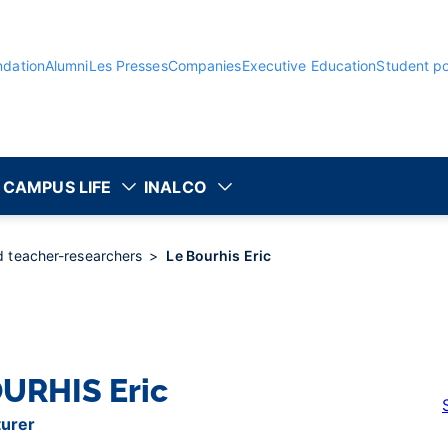
ndation
Alumni
Les Presses
Companies
Executive Education
Student po
CAMPUS LIFE
INALCO
nd teacher-researchers
Le Bourhis Eric
OURHIS
Eric
turer