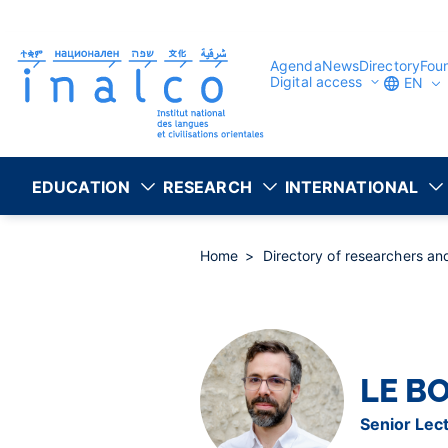
Consent management
Skip
to
main
content
Agenda
News
Directory
Fou
Digital access
EN
EDUCATION
RESEARCH
INTERNATIONAL
Home
Directory of researchers a
LE B
Senior Lec