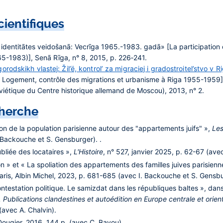
cientifiques
s identitātes veidošanā: Vecrīga 1965.-1983. gadā» [La participation 
1965-1983)], Senā Rīga, n° 8, 2015, p. 226‑241.
rodskikh vlastej: Žil’ë, kontrol’ za migraciej i gradostroitel’stvo v
. Logement, contrôle des migrations et urbanisme à Riga 1955-1959]
oviétique du Centre historique allemand de Moscou), 2013, n° 2.
cherche
ation de la population parisienne autour des "appartements juifs" »,
Les
Backouche et S. Gensburger). .
bliée des locataires »,
L'Histoire
, n° 527, janvier 2025, p. 62-67 (av
on » et « La spoliation des appartements des familles juives parisie
Paris, Albin Michel, 2023, p. 681-685 (avec I. Backouche et S. Gensbu
 contestation politique. Le samizdat dans les républiques baltes », 
 Publications clandestines et autoédition en Europe centrale et ori
avec A. Chalvin).
 Dougier, 2016, 144 p. (avec C. Bayou).