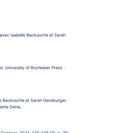
 avec Isabelle Backouche et Sarah
er, University of Rochester Press -
lle Backouche et Sarah Gensburger.
iette Denis.
,
Genèses
, 2024, 135-136 (2), p. 79-