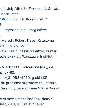
 L. Joly (dir.),
La France et la Shoah.
. Gensburger.
 1960 »
, dans F. Bourillon et C.
6.
 Jurgensen (dir.),
Imaginaires
.
r Morsch, Robert Traba, Katarzyna
, 2019, p. 261-271.
43−1991”, in Enrico Heitzer, Günter
nazistowskich
, Warszawa, Instytut
A. Filler et S. Tchouikina (dir.),
La
, p. 67-82.
a Latvijā 1953.-1959. gadā LKP
n du problème migratoire en Lettonie
stāvā: no poststaļinisma līdz pārbūvei.
re et mémoires faussées », dans Y.
Ouest, 2011, p. 139-154 (avec