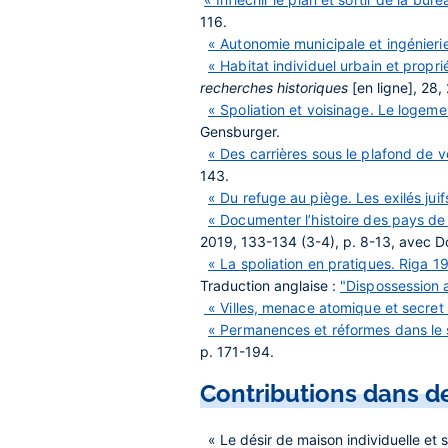
116.
« Autonomie municipale et ingénieri
« Habitat individuel urbain et propr
recherches historiques
[en ligne], 28,
« Spoliation et voisinage. Le logem
Gensburger.
« Des carrières sous le plafond de v
143.
« Du refuge au piège. Les exilés ju
« Documenter l’histoire des pays de 
2019, 133-134 (3-4), p. 8-13, avec D
« La spoliation en pratiques. Riga 
Traduction anglaise :
"Dispossession 
« Villes, menace atomique et secret 
« Permanences et réformes dans le 
p. 171-194.
Contributions dans de
« Le désir de maison individuelle et 