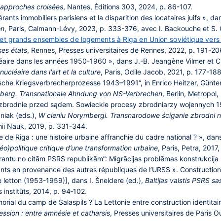
s approches croisées
, Nantes, Éditions 303, 2024, p. 86-107.
nts immobiliers parisiens et la disparition des locataires juifs », dans
on
, Paris, Calmann-Lévy, 2023, p. 333-376, avec I. Backouche et S
et grands ensembles de logements à Riga en Union soviétique vers
ses états
, Rennes, Presses universitaires de Rennes, 2022, p. 191-20
aire dans les années 1950-1960 », dans J.-B. Jeangène Vilmer et C.
ucléaire dans l'art et la culture
, Paris, Odile Jacob, 2021, p. 177-188
che Kriegsverbrecherprozesse 1943–1991“, in Enrico Heitzer, Günte
nberg. Transnationale Ahndung von NS-Verbrechen
, Berlin, Metropol
 zbrodnie przed sądem. Sowieckie procesy zbrodniarzy wojennych 19
niak (eds.),
W cieniu Norymbergi. Transnarodowe ściganie zbrodni 
ii Nauk, 2019, p. 331-344.
e de Riga : une histoire urbaine affranchie du cadre national ? », dans 
Géo)politique critique d’une transformation urbaine
, Paris, Petra, 2017
grantu no citām PSRS republikām”: Migrācijas problēmas konstrukcij
grants en provenance des autres républiques de l’URSS ». Constructio
 letton (1953-1959)], dans I. Šneidere (ed.),
Baltijas valstis PSRS sa
s institūts, 2014, p. 94‑102.
orial du camp de Salaspils ? La Lettonie entre construction identitai
ssion : entre amnésie et catharsis
, Presses universitaires de Paris 